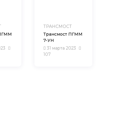
Т
ТРАНСМОСТ
 ПГММ
Трансмост ПГММ
7-УН
023
31 марта 2023
107