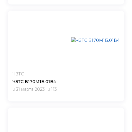
ЧЗТС
ЧЗТС Б170М1Б.01В4
31 марта 2023
113