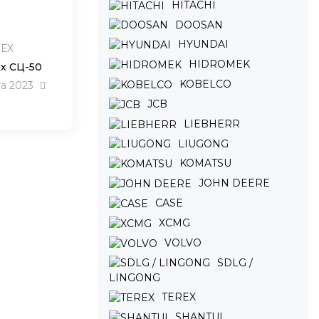
HITACHI
DOOSAN
HYUNDAI
ЕХ
HIDROMEK
х СЦ-50
KOBELCO
та 2023
JCB
LIEBHERR
LIUGONG
KOMATSU
JOHN DEERE
CASE
XCMG
VOLVO
SDLG /
LINGONG
TEREX
SHANTUI