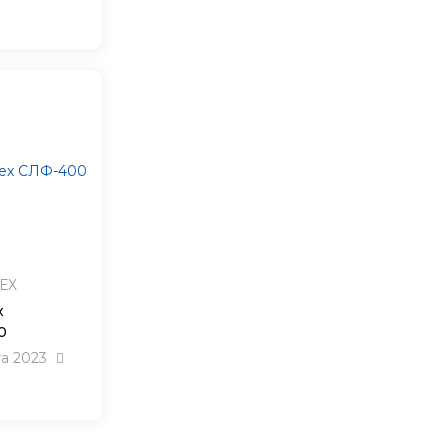
ЕХ
х
0
та 2023