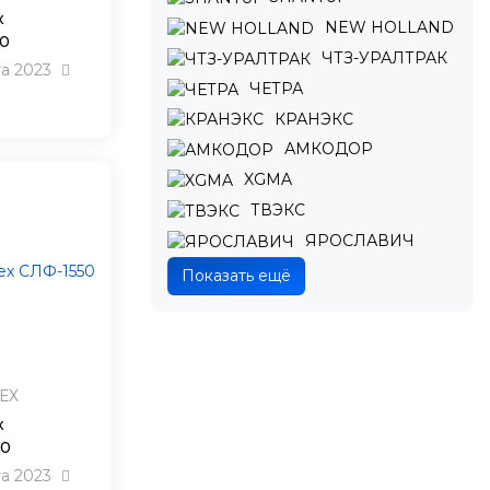
х
NEW HOLLAND
0
ЧТЗ-УРАЛТРАК
та 2023
ЧЕТРА
КРАНЭКС
АМКОДОР
XGMA
ТВЭКС
ЯРОСЛАВИЧ
Показать ещё
ЕХ
х
50
та 2023