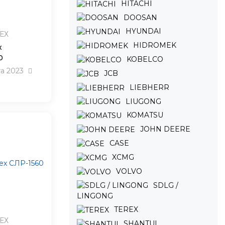
HITACHI
DOOSAN
HYUNDAI
ЕХ
HIDROMEK
х
0
KOBELCO
та 2023
JCB
LIEBHERR
LIUGONG
KOMATSU
JOHN DEERE
CASE
XCMG
VOLVO
SDLG /
LINGONG
TEREX
ЕХ
SHANTUI