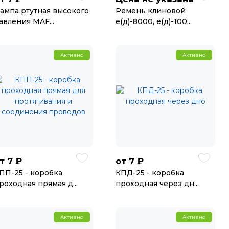
ампа ртутная высокого
Ремень клиновой
авления MAF...
е(д)-8000, е(д)-100...
Активно
Активно
7 ₽
7 ₽
т
от
ПП-25 - коробка
КПД-25 - коробка
роходная прямая д...
проходная через дн...
Активно
Активно