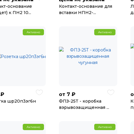
акт-основание
Контакт-основание для
Л
ет) к ПН2 10...
вставки НПН2-...
д
Активно
Активно
 ₽
7 ₽
от
о
тка шр20п3эг6н
ФПЗ-25Т - коробка
К
взрывозащищенная ...
п
Активно
Активно