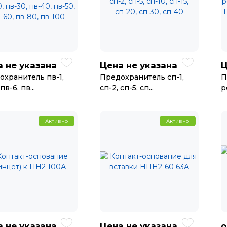
 не указана
Цена не указана
Ц
охранитель пв-1,
Предохранитель сп-1,
П
пв-6, пв...
сп-2, сп-5, сп...
р
Активно
Активно
 не указана
Цена не указана
о