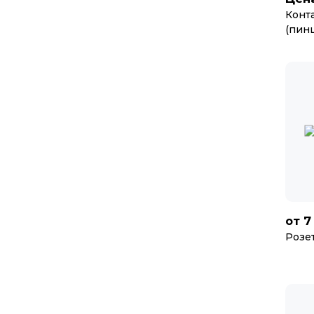
Конт
(пинц
7
от
Розе