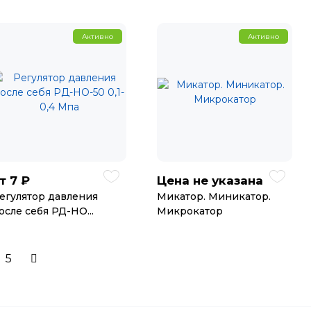
Активно
Активно
7 ₽
Цена не указана
т
егулятор давления
Микатор. Миникатор.
осле себя РД-НО...
Микрокатор
5