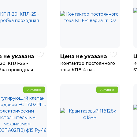
 не указана
Цена не указана
Ц
20, КПЛ-25 -
Контактор постоянного
К
бка проходная
тока КПЕ-4 ва...
S
Активно
Активно