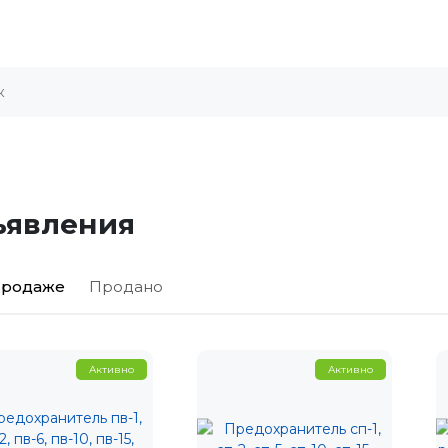
ъявления
 продаже
Продано
Активно
Активно