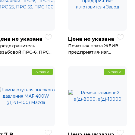
ена не указана
Цена не указана
редохранитель
Печатная плата ЖЕИВ
езьбовой ПРС-6, ПРС...
предприятия-изг...
Активно
Активно
7 ₽
Цена не указана
т