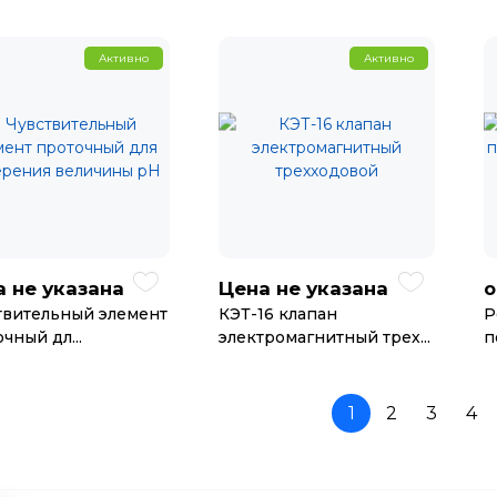
Активно
Активно
 не указана
Цена не указана
о
твительный элемент
КЭТ-16 клапан
Р
чный дл...
электромагнитный трех...
п
1
2
3
4