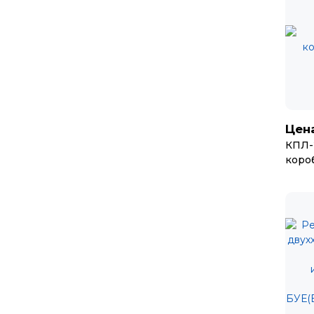
Цена
КПЛ-
коро