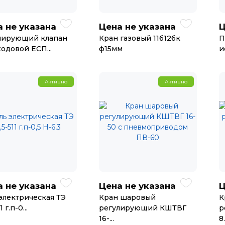
 не указана
Цена не указана
Ц
лирующий клапан
Кран газовый 11б12бк
П
одовой ЕСП...
ф15мм
и
Активно
Активно
 не указана
Цена не указана
Ц
электрическая ТЭ
Кран шаровый
К
1 г.п-0...
регулирующий КШТВГ
р
16-...
8.