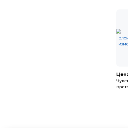
Цена
Чувс
прото