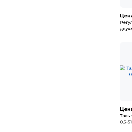
Цена
Регу
двухх
Цена
Таль 
0,5-51