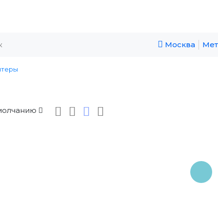
Москва
Мет
птеры
молчанию