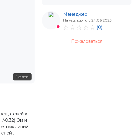
Менеджер
На vstshop.ru с 24.06.2023
(0)
Пожаловаться
1 фото
вещателей к
/-0.32) Ом и
тетных линий
елей .