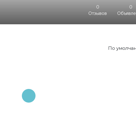
0
0
Отзывов
Объявл
По умолча