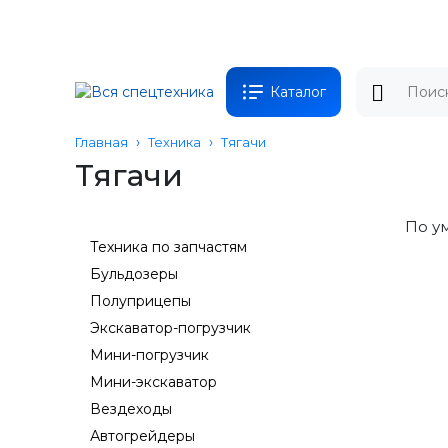
Каталог
Главная
Техника
Тягачи
Тягачи
По у
Техника по запчастям
Бульдозеры
Полуприцепы
Экскаватор-погрузчик
Мини-погрузчик
Мини-экскаватор
Вездеходы
Автогрейдеры