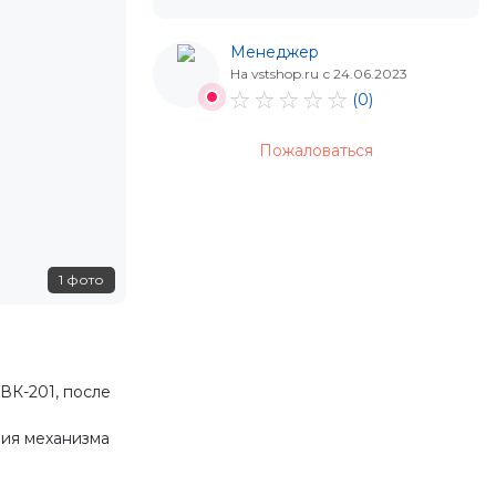
Менеджер
На vstshop.ru с 24.06.2023
(0)
Пожаловаться
1 фото
ВК-201, после
ния механизма