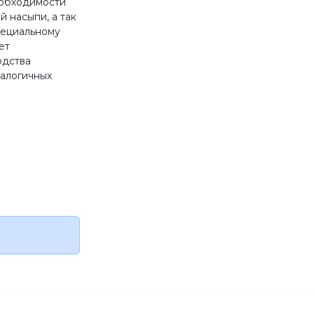
еобходимости
 насыпи, а так
пециальному
ет
одства
налогичных