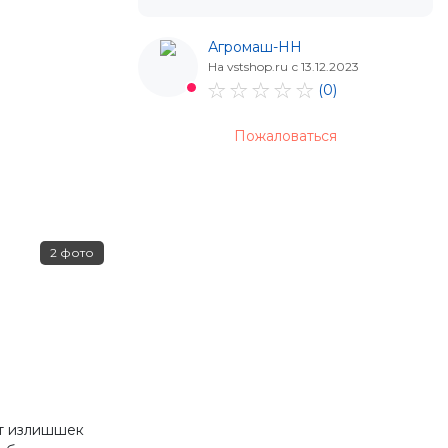
Агромаш-НН
На vstshop.ru с 13.12.2023
(0)
Пожаловаться
2 фото
ет излишшек