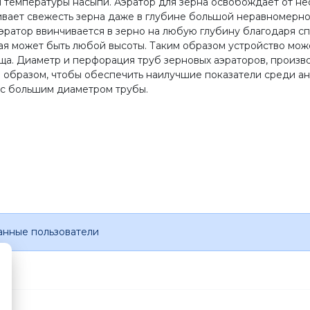
ия температуры насыпи. Аэратор для зерна освобождает от н
ает свежесть зерна даже в глубине большой неравномерной
Аэратор ввинчивается в зерно на любую глубину благодаря с
ая может быть любой высоты. Таким образом устройство мож
ща. Диаметр и перфорация труб зерновых аэраторов, произв
 образом, чтобы обеспечить наилучшие показатели среди а
 с большим диаметром трубы.
анные пользователи