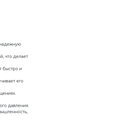
 надежную
, что делает
т быстро и
чивает его
щениях.
ого давления.
мышленность,