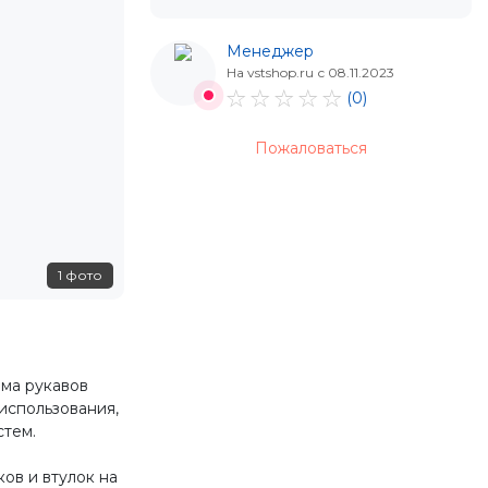
Менеджер
На vstshop.ru с 08.11.2023
(0)
Пожаловаться
1 фото
ма рукавов
использования,
стем.
ов и втулок на