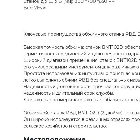
Станок д х Ш х В (мм): 800 *700 *850 мм
Вес: 265 кг
Ключевые преимущества обжимного станка РВД B
Высокая точность обжима: станок BNT102D обесп
герметичность соединений и долговечность гидра
Широкий диапазон применения: станок BNT102D п
его универсальным инструментом для различных 
Простота использования: интуитивно понятная ко
легко выполнять обжим РВД без специальных навы
Надежность и долговечность: прочная конструкци
надежность и длительный срок службы.
Компактные размеры: компактные габариты станка
Обжимной станок РВД BNT102D (2-дюйма) – это н
Он широко используется в различных отраслях п
сельское хозяйство и строительство.
Местоположение