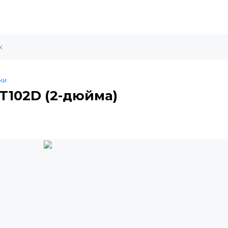
ки
T102D (2-дюйма)