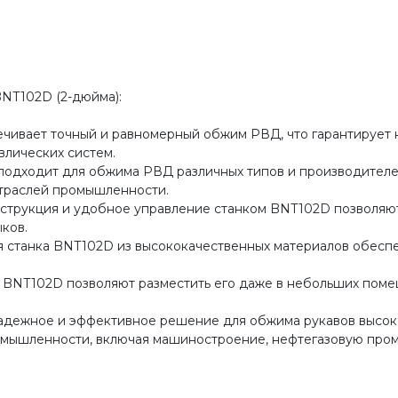
NT102D (2-дюйма):
ечивает точный и равномерный обжим РВД, что гарантирует
влических систем.
одходит для обжима РВД различных типов и производителей
отраслей промышленности.
нструкция и удобное управление станком BNT102D позволяю
ков.
я станка BNT102D из высококачественных материалов обеспе
 BNT102D позволяют разместить его даже в небольших поме
адежное и эффективное решение для обжима рукавов высок
ромышленности, включая машиностроение, нефтегазовую про