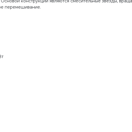
 Основой конструкции являются смесительные звезды, вращ
ое перемешивание.
Вт