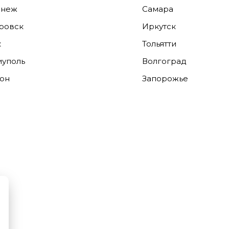
онеж
Самара
ровск
Иркутск
к
Тольятти
уполь
Волгоград
он
Запорожье